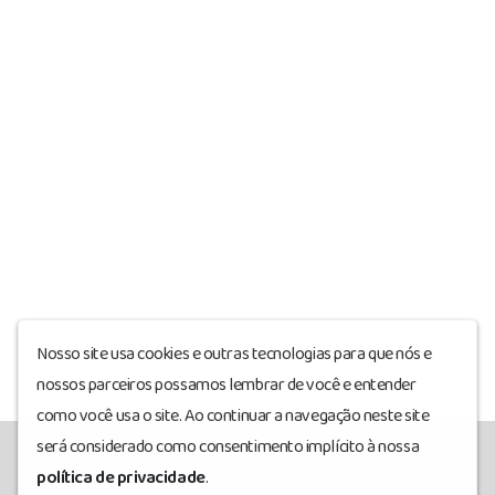
Nosso site usa cookies e outras tecnologias para que nós e
nossos parceiros possamos lembrar de você e entender
como você usa o site. Ao continuar a navegação neste site
será considerado como consentimento implícito à nossa
política de privacidade
.
sitebahianews
© Todos os direitos reservados.