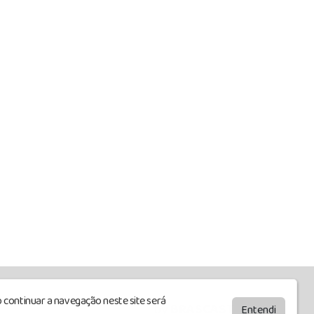
 continuar a navegação neste site será
by
BRASCAST
Entendi