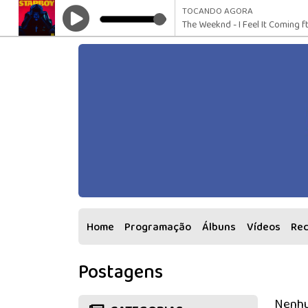
TOCANDO AGORA
The Weeknd - I Feel It Coming f
Home
Programação
Álbuns
Vídeos
Re
Postagens
Nenhu